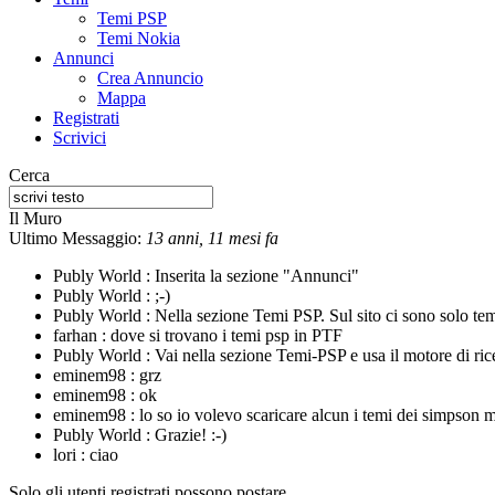
Temi PSP
Temi Nokia
Annunci
Crea Annuncio
Mappa
Registrati
Scrivici
Cerca
Il Muro
Ultimo Messaggio:
13 anni, 11 mesi fa
Publy World :
Inserita la sezione "Annunci"
Publy World :
;-)
Publy World :
Nella sezione Temi PSP. Sul sito ci sono solo te
farhan :
dove si trovano i temi psp in PTF
Publy World :
Vai nella sezione Temi-PSP e usa il motore di rice
eminem98 :
grz
eminem98 :
ok
eminem98 :
lo so io volevo scaricare alcun i temi dei simpson m
Publy World :
Grazie! :-)
lori :
ciao
Solo gli utenti registrati possono postare