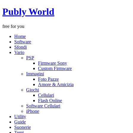
Publy World
free for you
Home
Software
Sfondi
Vario
PSP
Firmware Sony
Custom Firmware
Immagini
Foto Pazze
Amore & Amicizia
Giochi
Cellulari
Flash Online
Software Cellulari
iPhone
Utility
Guide
Suonerie
Temi