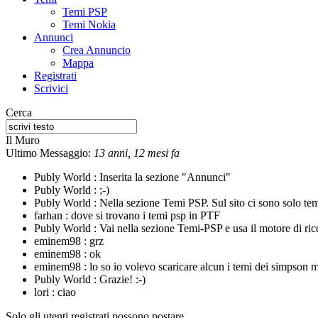
Temi PSP
Temi Nokia
Annunci
Crea Annuncio
Mappa
Registrati
Scrivici
Cerca
Il Muro
Ultimo Messaggio:
13 anni, 12 mesi fa
Publy World :
Inserita la sezione "Annunci"
Publy World :
;-)
Publy World :
Nella sezione Temi PSP. Sul sito ci sono solo te
farhan :
dove si trovano i temi psp in PTF
Publy World :
Vai nella sezione Temi-PSP e usa il motore di rice
eminem98 :
grz
eminem98 :
ok
eminem98 :
lo so io volevo scaricare alcun i temi dei simpson m
Publy World :
Grazie! :-)
lori :
ciao
Solo gli utenti registrati possono postare