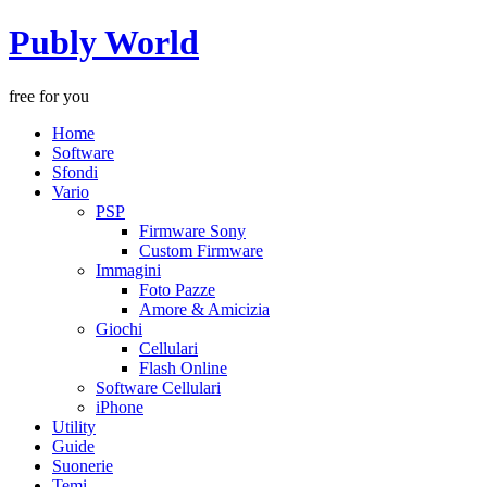
Publy World
free for you
Home
Software
Sfondi
Vario
PSP
Firmware Sony
Custom Firmware
Immagini
Foto Pazze
Amore & Amicizia
Giochi
Cellulari
Flash Online
Software Cellulari
iPhone
Utility
Guide
Suonerie
Temi