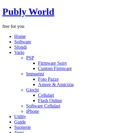
Publy World
free for you
Home
Software
Sfondi
Vario
PSP
Firmware Sony
Custom Firmware
Immagini
Foto Pazze
Amore & Amicizia
Giochi
Cellulari
Flash Online
Software Cellulari
iPhone
Utility
Guide
Suonerie
Temi