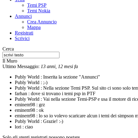
Temi PSP
Temi Nokia
Annunci
Crea Annuncio
Mappa
Registrati
Scrivici
Cerca
Il Muro
Ultimo Messaggio:
13 anni, 12 mesi fa
Publy World :
Inserita la sezione "Annunci"
Publy World :
;-)
Publy World :
Nella sezione Temi PSP. Sul sito ci sono solo te
farhan :
dove si trovano i temi psp in PTF
Publy World :
Vai nella sezione Temi-PSP e usa il motore di rice
eminem98 :
grz
eminem98 :
ok
eminem98 :
lo so io volevo scaricare alcun i temi dei simpson m
Publy World :
Grazie! :-)
lori :
ciao
Solo gli utenti registrati possono postare