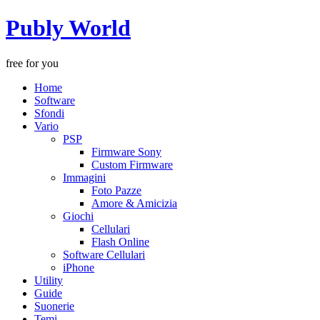
Publy World
free for you
Home
Software
Sfondi
Vario
PSP
Firmware Sony
Custom Firmware
Immagini
Foto Pazze
Amore & Amicizia
Giochi
Cellulari
Flash Online
Software Cellulari
iPhone
Utility
Guide
Suonerie
Temi