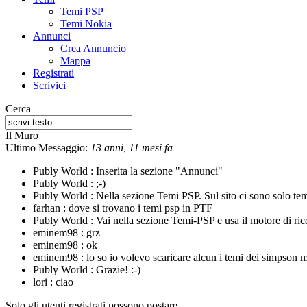
Temi PSP
Temi Nokia
Annunci
Crea Annuncio
Mappa
Registrati
Scrivici
Cerca
Il Muro
Ultimo Messaggio:
13 anni, 11 mesi fa
Publy World :
Inserita la sezione "Annunci"
Publy World :
;-)
Publy World :
Nella sezione Temi PSP. Sul sito ci sono solo te
farhan :
dove si trovano i temi psp in PTF
Publy World :
Vai nella sezione Temi-PSP e usa il motore di rice
eminem98 :
grz
eminem98 :
ok
eminem98 :
lo so io volevo scaricare alcun i temi dei simpson m
Publy World :
Grazie! :-)
lori :
ciao
Solo gli utenti registrati possono postare