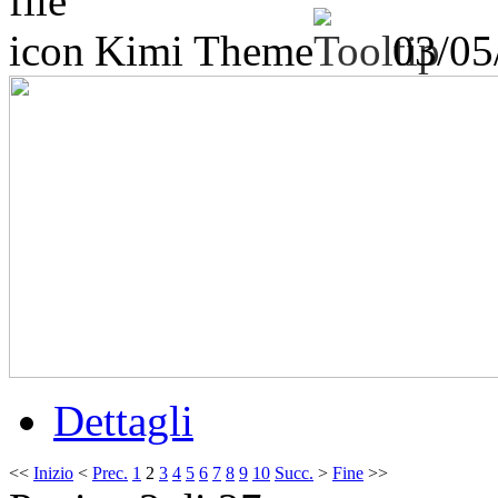
Kimi Theme
03/0
Dettagli
<<
Inizio
<
Prec.
1
2
3
4
5
6
7
8
9
10
Succ.
>
Fine
>>