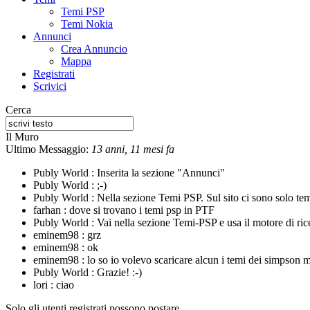
Temi PSP
Temi Nokia
Annunci
Crea Annuncio
Mappa
Registrati
Scrivici
Cerca
Il Muro
Ultimo Messaggio:
13 anni, 11 mesi fa
Publy World :
Inserita la sezione "Annunci"
Publy World :
;-)
Publy World :
Nella sezione Temi PSP. Sul sito ci sono solo te
farhan :
dove si trovano i temi psp in PTF
Publy World :
Vai nella sezione Temi-PSP e usa il motore di rice
eminem98 :
grz
eminem98 :
ok
eminem98 :
lo so io volevo scaricare alcun i temi dei simpson m
Publy World :
Grazie! :-)
lori :
ciao
Solo gli utenti registrati possono postare