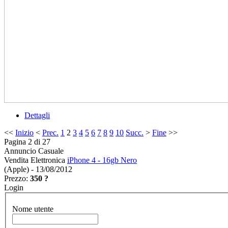
Dettagli
<<
Inizio
<
Prec.
1
2
3
4
5
6
7
8
9
10
Succ.
>
Fine
>>
Pagina 2 di 27
Annuncio Casuale
Vendita Elettronica
iPhone 4 - 16gb Nero
(Apple) - 13/08/2012
Prezzo:
350 ?
Login
Nome utente