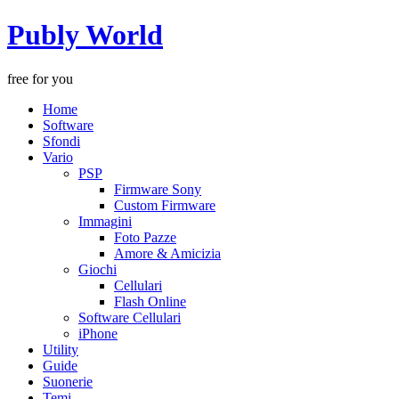
Publy World
free for you
Home
Software
Sfondi
Vario
PSP
Firmware Sony
Custom Firmware
Immagini
Foto Pazze
Amore & Amicizia
Giochi
Cellulari
Flash Online
Software Cellulari
iPhone
Utility
Guide
Suonerie
Temi