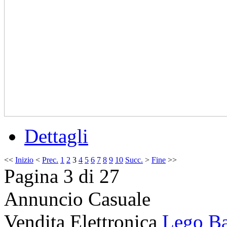
Dettagli
<<
Inizio
<
Prec.
1
2
3
4
5
6
7
8
9
10
Succ.
>
Fine
>>
Pagina 3 di 27
Annuncio Casuale
Vendita Elettronica
Lego Ba