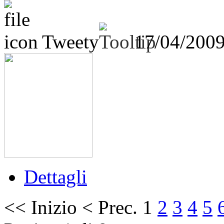
Tweety
17/04/200
Dettagli
<<
Inizio
<
Prec.
1
2
3
4
5